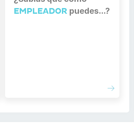
puedes...?
EMPLEADOR
... puedes
sancionar a los
trabajadores
que incumplan sus
obligaciones?
...
debes cumplir
con las normas de
seguridad y salud en el trabajo?
... debes llevar un
registro detallado
de la jornada laboral de tus
trabajadores
?
... puedes
solicitar un inspector
?